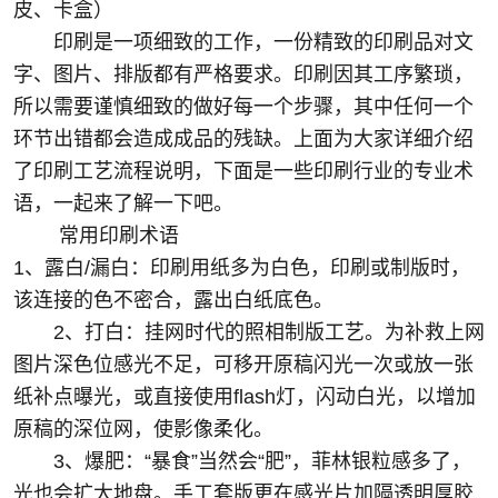
皮、卡盒）
印刷是一项细致的工作，一份精致的印刷品对文
字、图片、排版都有严格要求。印刷因其工序繁琐，
所以需要谨慎细致的做好每一个步骤，其中任何一个
环节出错都会造成成品的残缺。上面为大家详细介绍
了印刷工艺流程说明，下面是一些印刷行业的专业术
语，一起来了解一下吧。
常用印刷术语
1、露白/漏白：印刷用纸多为白色，印刷或制版时，
该连接的色不密合，露出白纸底色。
2、打白：挂网时代的照相制版工艺。为补救上网
图片深色位感光不足，可移开原稿闪光一次或放一张
纸补点曝光，或直接使用flash灯，闪动白光，以增加
原稿的深位网，使影像柔化。
3、爆肥：“暴食”当然会“肥”，菲林银粒感多了，
光也会扩大地盘。手工套版更在感光片加隔透明厚胶