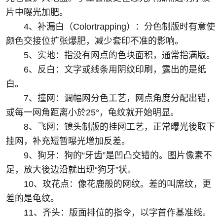
片中曝光加肥。
4、补漏白（Colortrapping）：分色制版时有意使
颜色交接位扩张爆肥，减少套印不准的影响。
5、实地：指没有网点的色块面积，通常指满版。
6、反白：文字或线条用阴纹印刷，露出的是纸
白。
7、撞网：调幅网分色工艺，网点角度分配出错，
或每一网角距离小於25°，龟纹就开始明显。
8、飞网：镜头制版的挂网工艺，正常曝光後取下
挂网，补充短暂曝光增加反差。
9、狗牙：狗的“牙齿”是凹凸交错的。图片像素不
足，放大後边沿就出现“狗牙”状。
10、玫花点：像花鹿般的网纹。差的叫席纹，更
差的是龟纹。
11、齐头：版面排位的指令，以字首作基准线。