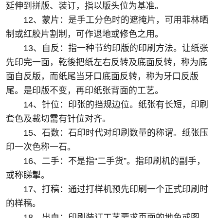
延伸到拼版、装订，指以版头位为基准。
12、蒙片：是手工分色时的遮掩片，可用菲林晒
制或红胶片割制，可作退地或修色之用。
13、自反：指一种节约印版的印刷方法。让纸张
先印完一面，乾後把纸左右反转及底面反转，称为底
面自反版，而纸尾当牙口底面反转，称为牙口反版
尾。是印版不变，再印纸张背面的工艺。
14、针位：印张的挡规边位。纸张有长短，印刷
套色及裁切需有针位对齐。
15、石数：石印时代对印刷数量的称谓。纸张压
印一次色称一石。
16、二手：不是指“二手货”。指印刷机的副手，
或称睇掣。
17、打稿：通过打样机预先印刷一个正式印刷时
的样稿。
18、出血：印刷装订工艺要求页面的地色或图