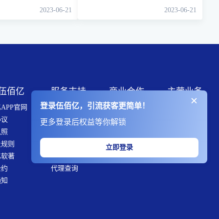
2023-06-21
2023-06-21
伍佰亿
服务支持
商业合作
主营业务
登录伍佰亿，引流获客更简单！
APP官网
伍佰亿会员
推广服务
引流获客
协议
头像加V
战略合作
网站建设
更多登录后权益等你解锁
执照
竞价排行榜
大V入驻
营销策划
及规则
渠道招商
团长合作
企业推广
立即登录
亿软著
申请代理
联系我们
本地引流
公约
代理查询
通知