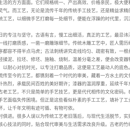
生活的方方面面。它们规格统一、产出高效、价格亲民，极大便
灵气。而工艺，无论是流传千年的传统手工技艺，还是精益求精
统工艺，以细微手艺打磨每一处细节，便能在浮躁的时代里，沉
日的专注与坚守。古语有言，慢工出细活，真正的工艺，最忌讳
一线打磨质感，一凿一磨雕琢细节。传统木雕工艺中，匠人需历
序都容不得半点马虎；古法刺绣讲究走线均匀、疏密有致，一根
经揉泥、拉坯、修坯、施釉、烧制，温差分毫之差，便会改变器
，以耐心对抗时光，以专注打磨品质，这便是工艺最动人的底色
流传至今的工艺，都镌刻着一个时代的审美，藏着一方水土的文
朴热烈，承载民间百姓的美好期许；漆器的温润厚重，延续千年
古老工艺，不只是简单的手艺技艺，更是代代相传的文化密码。
手艺面临失传困境。但正是这些看似朴素的手工工艺，填补了工
怀，让千年文明有迹可循、有物可依。
时俱进。很多人误以为传统工艺老旧落后，与现代生活脱节，实
核心技法的同时，贴合现代审美与生活需求改良升级。古老的竹