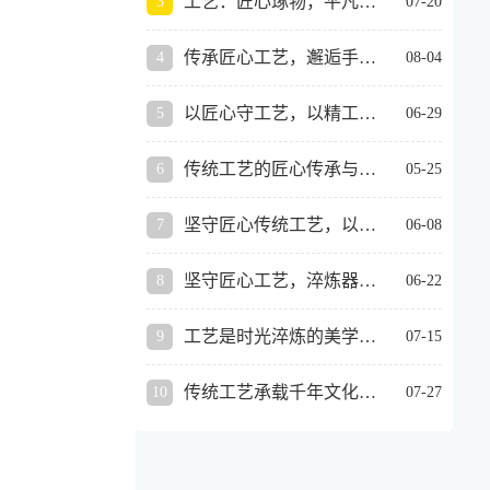
工艺：匠心琢物，平凡器物藏千年东方美学
07-20
对品质的敬畏。所谓工艺，
不只是简单的制作技法，更
传承匠心工艺，邂逅手作极致美学
08-04
是一套精益求精的流程、一
种沉稳专注的态度，更是一
以匠心守工艺，以精工筑美好
06-29
代代匠人沉淀下来
传统工艺的匠心传承与时代创新发展
05-25
坚守匠心传统工艺，以细微手艺沉淀时光之
06-08
坚守匠心工艺，淬炼器物长久质感
06-22
工艺是时光淬炼的美学，是匠人坚守的初心
07-15
传统工艺承载千年文化底蕴
07-27