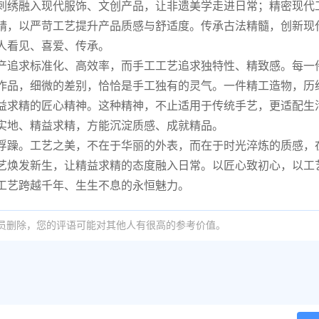
刺绣融入现代服饰、文创产品，让非遗美学走进日常；精密现代
精，以严苛工艺提升产品质感与舒适度。传承古法精髓，创新现
人看见、喜爱、传承。
产追求标准化、高效率，而手工工艺追求独特性、精致感。每一
作品，细微的差别，恰恰是手工独有的灵气。一件精工造物，历
益求精的匠心精神。这种精神，不止适用于传统手艺，更适配生
实地、精益求精，方能沉淀质感、成就精品。
浮躁。工艺之美，不在于华丽的外表，而在于时光淬炼的质感，
艺焕发新生，让精益求精的态度融入日常。以匠心致初心，以工
工艺跨越千年、生生不息的永恒魅力。
员删除，您的评语可能对其他人有很高的参考价值。