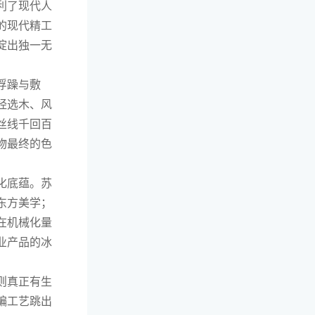
利了现代人
的现代精工
淀出独一无
浮躁与敷
经选木、风
丝线千回百
物最终的色
。
化底蕴。苏
东方美学；
在机械化量
业产品的冰
则真正有生
编工艺跳出