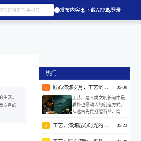
发布内容
下载APP
登录
热门
匠心淬炼岁月，工艺沉淀时光之美
05-30
的生活。
工艺，是人类文明长河中最
质朴也最动人的创造方式。
着岁月的
从远古先民打磨石器、烧制
陶器，到如今精密细腻的现
工艺，淬炼匠心时光的造物之美
代制作技艺，工艺跨越千年
05-23
时光，始终承载着人类对美
好的追求、对细节的坚守、