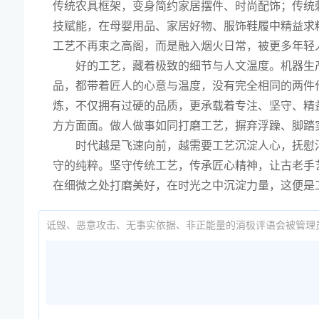
传统农具框架，变身简约家居摆件、时尚配饰；传统
技赋能，在母婴用品、家居好物、服饰鞋履中精益求
工艺不再束之高阁，而是融入烟火日常，被更多年轻
好的工艺，藏着极致的细节与人文温度。机器生
品，都带着匠人的心意与温度，没有完全相同的两件
炼，不仅拥有过硬的品质，更承载着专注、坚守、精
方方面面。做人做事如同打磨工艺，摒弃浮躁、脚踏
时代越是飞速向前，越需要工艺沉淀人心，抚慰
守的纯粹。坚守传统工艺，传承匠心精神，让古老手
在细微之处打磨美好，在时光之中沉淀力量，这便是
诋毁、恶意攻击、无事实依据、非正能量的消极评语会被管理