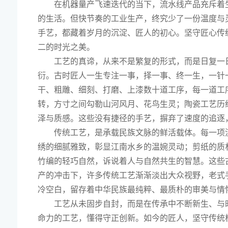
在机器量产飞速迭代的当下，流水线产品充斥着
的生活。但快节奏的工业生产，终究少了一份温度与
手艺，都藏着岁月的沉淀、匠人的初心。坚守匠心传
二的时光之美。
工艺的真谛，从来不是繁复的形式，而是日复一
衍。古时匠人一生专注一事，择一事、终一生，一针
干、粗雕、细刻、打磨、上漆数十道工序，每一道工
转，方寸之间勾勒山河风月、花鸟生灵；陶瓷工艺历
泽与质感。这些没有捷径的手艺，摒弃了速度的追逐
传统工艺，是承载民族文脉的鲜活载体。每一项
绣的细腻雅致，彰显江南水乡的温婉灵动；剪纸的质
竹编的轻巧自然，诉说着人与自然共生的智慧。这些
产的冲击下，许多传统工艺渐渐淡出大众视野，老式
冷空白，留存着中华民族最纯粹、最质朴的审美与情
工艺从未固步自封，而是在传承中不断新生、与
命力的工艺，懂得守正创新。如今的匠人，坚守传统