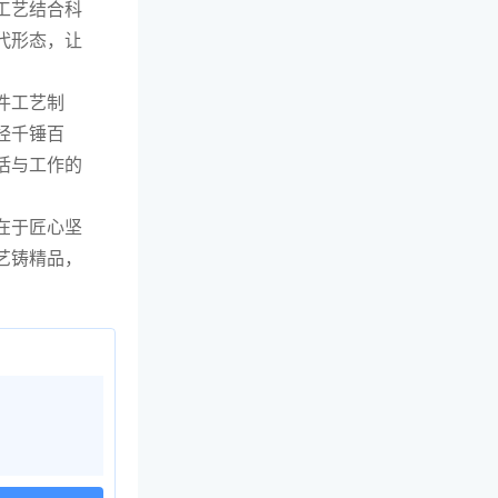
工艺结合科
代形态，让
件工艺制
经千锤百
活与工作的
在于匠心坚
艺铸精品，