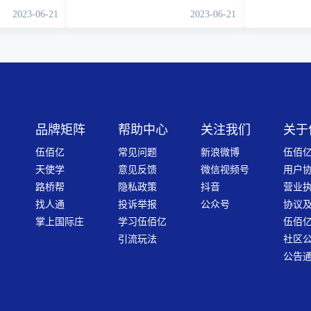
2023-06-21
2023-06-21
品牌矩阵
帮助中心
关注我们
关于
伍佰亿
常见问题
新浪微博
伍佰亿
天使学
意见反馈
微信视频号
用户
路桥帮
隐私政策
抖音
营业
找人通
投诉举报
公众号
协议
掌上国际庄
学习伍佰亿
伍佰
引流玩法
社区
公告